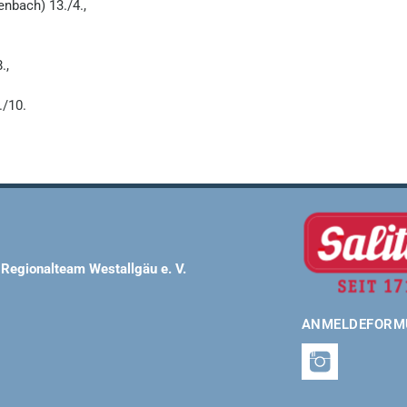
nbach) 13./4.,
.,
./10.
 Regionalteam Westallgäu e. V.
ANMELDEFORM