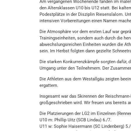
Am vergangenen Wochenende fanden im maleris
den Altersklassen U10 bis U12 statt. Bei kalt
Podestplätze in der Disziplin Riesenslalom. Un
intensiven Vorbereitungen einen Namen mache
Die Atmosphäre vor dem ersten Lauf war gepräg
Trainingseinheiten, sondern auch durch die he
abwechslungsreichen Einheiten wurden die At
sein. Im Herbst folgten dann gezielte Schneetr
Die starken Konkurrenzkämpfe sorgten dafür, d
Umgang unter den Teilnehmern. Der Zusammenhal
Die Athleten aus dem Westallgäu zeigten beein
ergattern.
Insgesamt war das Skirennen der Reischmann-Re
großgeschrieben wird. Wir freuen uns bereits 
Die Platzierungen der LG2 im Einzelnen (Renn
U10 m: Phillip Uitz (SCB Lindau) 6./7.
U11 w: Sophie Haisermann (SC Lindenberg) 5./