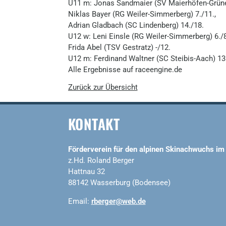
U11 m: Jonas Sandmaier (SV Maierhöfen-Grüne
Niklas Bayer (RG Weiler-Simmerberg) 7./11.,
Adrian Gladbach (SC Lindenberg) 14./18.
U12 w: Leni Einsle (RG Weiler-Simmerberg) 6./8
Frida Abel (TSV Gestratz) -/12.
U12 m: Ferdinand Waltner (SC Steibis-Aach) 13
Alle Ergebnisse auf raceengine.de
Zurück zur Übersicht
KONTAKT
Förderverein für den alpinen Skinachwuchs im
z.Hd. Roland Berger
Hattnau 32
88142 Wasserburg (Bodensee)
Email:
rberger@web.de