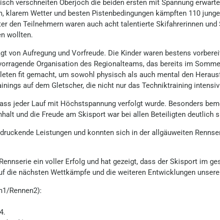
ch verschneiten Oberjoch die beiden ersten mit Spannung erwarte
em, klarem Wetter und besten Pistenbedingungen kämpften 110 jung
ter den Teilnehmern waren auch acht talentierte Skifahrerinnen und
n wollten.
t von Aufregung und Vorfreude. Die Kinder waren bestens vorbereit
rvorragende Organisation des Regionalteams, das bereits im Sommer
hleten fit gemacht, um sowohl physisch als auch mental den Hera
ainings auf dem Gletscher, die nicht nur das Techniktraining intensi
ass jeder Lauf mit Höchstspannung verfolgt wurde. Besonders beme
t und die Freude am Skisport war bei allen Beteiligten deutlich s
druckende Leistungen und konnten sich in der allgäuweiten Rennse
nnserie ein voller Erfolg und hat gezeigt, dass der Skisport im ge
auf die nächsten Wettkämpfe und die weiteren Entwicklungen unserer
en1/Rennen2):
4.